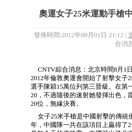
5+VIP
有獎競猜
客戶端下載
微博
奧運女子25米運動手槍
發佈時間:2012年08月01日 21:12 |
合消
CNTV綜合消息：北京時間8月1
2012年倫敦奧運會開始了射擊女子
選手陳穎15萬位列第三晉級。在第
20，不過隨後的速射她發揮出色，
20位，無緣決賽。
女子25米手槍是中國射擊的傳統優勢
年，中國隊一共在該項目上贏得了2