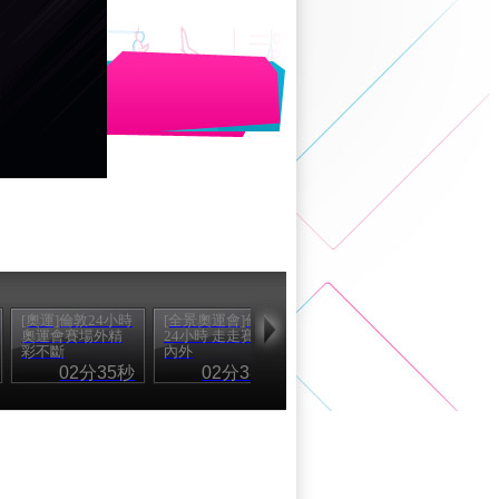
[奧運]倫敦24小時
[全景奧運會]倫敦
奧運會賽場外精
24小時 走走賽場
彩不斷
內外
02分35秒
02分38秒