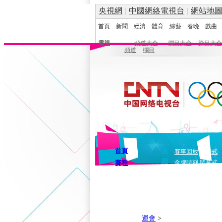
央視網
|
中國網絡電視台
|
網站地
首頁
新聞
經濟
體育
綜藝
春晚
戲曲
電視
頻道大全
欄目大全
節目大全
頻道
欄目
首頁
視
賽事回放
開幕式
頻
賽程
金牌時刻
閉幕式
運會
>