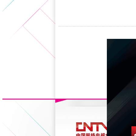
5+VIP
有獎競猜
客戶端下載
微博