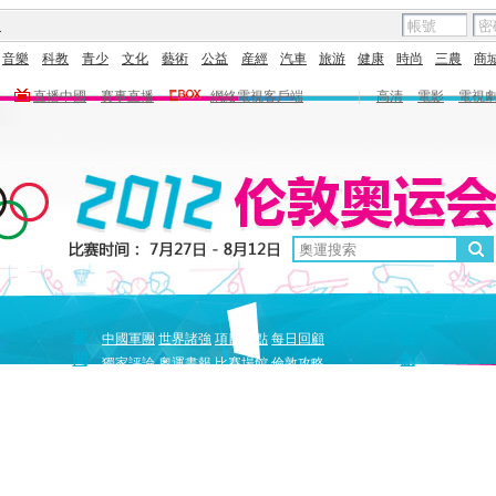
圖
音樂
科教
青少
文化
藝術
公益
産經
汽車
旅游
健康
時尚
三農
商
直播中國
賽事直播
網絡電視客戶端
|
高清
電影
電視
新
原
中國軍團
世界諸強
項目盤點
每日回顧
聞
創
獨家評論
奧運畫報
比賽場館
倫敦攻略
獨家策劃
中國驕傲
巔峰
5+北京奧運夜
全景奧運