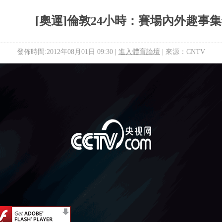
[奧運]倫敦24小時：賽場內外趣事
發佈時間:2012年08月01日 09:30 |
進入體育論壇
| 來源：CNTV