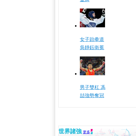
女子跆拳道
吳靜鈺衛冕
男子雙杠 馮
喆強勢奪冠
世界諸強
更多