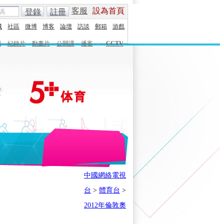
客服
設為首頁
登錄
註冊
城
社區
微博
博客
論壇
訪談
郵箱
游戲
劇
紀錄片
動畫片
公開課
播客
|
CCTV
English
Español
Français
中國網絡電視
時刻
體育之星
5+奧運下午茶
台
>
體育台
>
會
奧運風雲會
我在現場
歷史
2012年倫敦奧