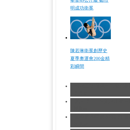
拳擊49公斤級 鄒市
明成功衛冕
陳若琳衛冕創歷史
夏季奧運會200金精
彩瞬間
[現代五項]發揮出色 曹忠
造歷史
[跳水]男子10米跳台決賽
中
憾摘銀
[跆拳道]劉哮波收穫銅牌 
友求婚