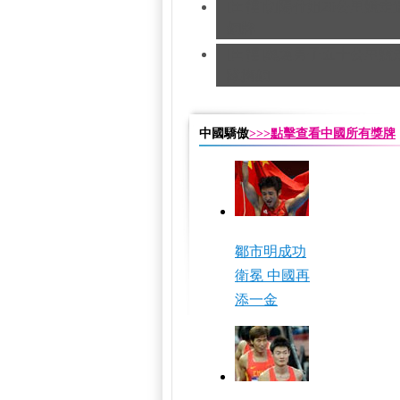
[田徑]切陽什姐20公里競
銅牌
[田徑]奧運男子五十公里競
隊摘銅
中國驕傲
>>>點擊查看中國所有獎牌
鄒市明成功
衛冕 中國再
添一金