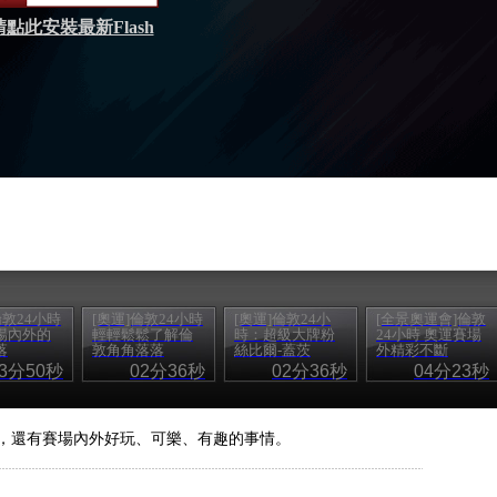
請點此安裝最新Flash
倫敦24小時
[奧運]倫敦24小時
[奧運]倫敦24小
[全景奧運會]倫敦
場內外的
輕輕鬆鬆了解倫
時：超級大牌粉
24小時 奧運賽場
落
敦角角落落
絲比爾-蓋茨
外精彩不斷
03分50秒
02分36秒
02分36秒
04分23秒
，還有賽場內外好玩、可樂、有趣的事情。