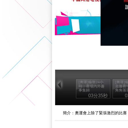
[奧運]倫敦24小
[奧運]
時：賽場內外趣
走進賽
事集錦
角角落
03分35秒
簡介：奧運會上除了緊張激烈的比賽