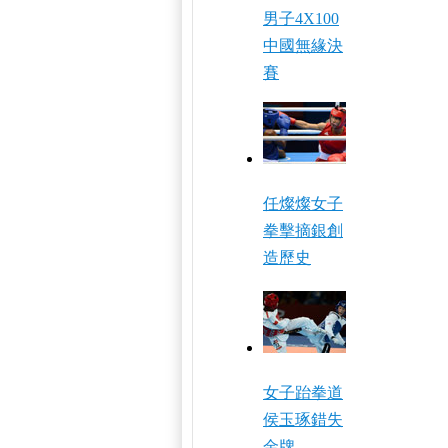
男子4X100
中國無緣決
賽
任燦燦女子
拳擊摘銀創
造歷史
女子跆拳道
侯玉琢錯失
金牌