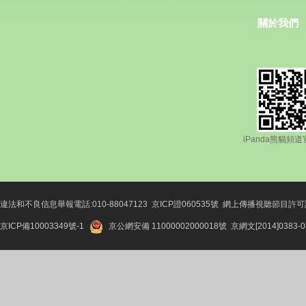
關於我們
iPanda熊貓頻道
違法和不良信息舉報電話:010-88047123
京ICP證060535號
網上傳播視聽節目許可證號
京ICP備10003349號-1
京公網安備 11000002000018號
京網文[2014]0383-