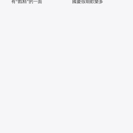
有“戲精”的一面
國慶假期歡樂多