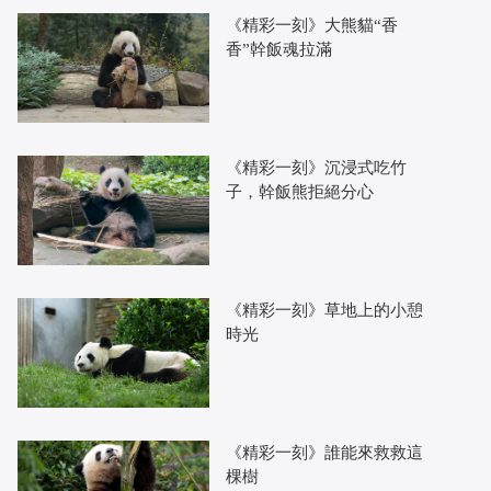
《精彩一刻》大熊貓“香
香”幹飯魂拉滿
《精彩一刻》沉浸式吃竹
子，幹飯熊拒絕分心
《精彩一刻》草地上的小憩
時光
《精彩一刻》誰能來救救這
棵樹