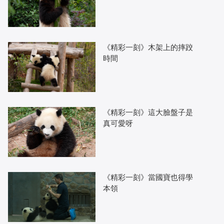
《精彩一刻》木架上的摔跤
時間
《精彩一刻》這大臉盤子是
真可愛呀
《精彩一刻》當國寶也得學
本領