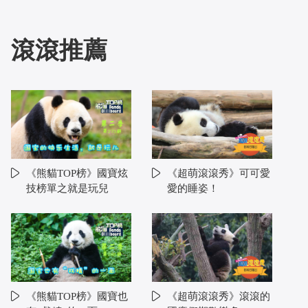
滾滾推薦
《熊貓TOP榜》國寶炫
《超萌滾滾秀》可可愛
技榜單之就是玩兒
愛的睡姿！
《熊貓TOP榜》國寶也
《超萌滾滾秀》滾滾的