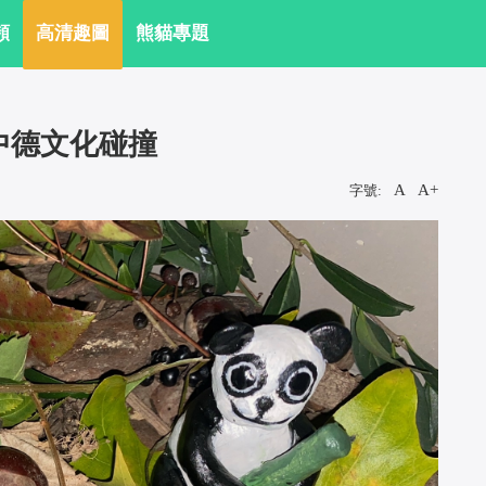
頻
 高清趣圖
 熊貓專題
中德文化碰撞
A
A+
字號:
 
 