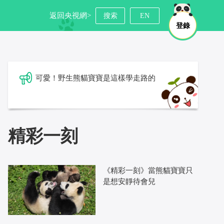
返回央視網>
搜索
EN
登錄
可愛！野生熊貓寶寶是這樣學走路的
精彩一刻
《精彩一刻》當熊貓寶寶只
是想安靜待會兒