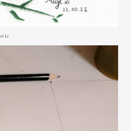
zi Li