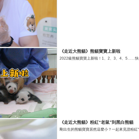
《走近大熊貓》熊貓寶寶上新啦
2022級熊貓寶寶上新啦！1、2、3、4、5……
《走近大熊貓》粉紅“老鼠”到黑白熊貓
剛出生的熊貓寶寶居然這麼小？一起來見證粉紅“