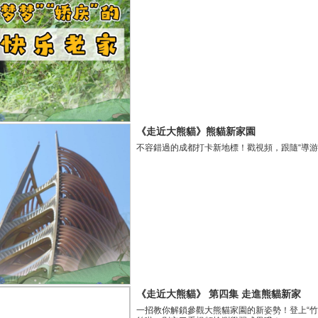
《走近大熊貓》熊貓新家園
不容錯過的成都打卡新地標！戳視頻，跟隨“導游
《走近大熊貓》 第四集 走進熊貓新家
一招教你解鎖參觀大熊貓家園的新姿勢！登上“竹