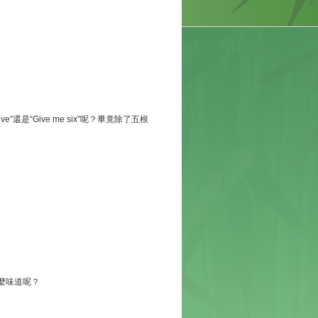
”還是“Give me six”呢？畢竟除了五根
麼味道呢？