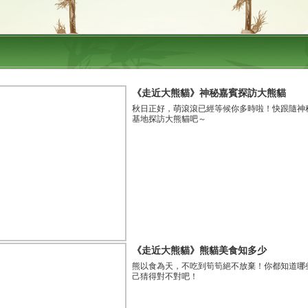
《走近大熊貓》神秘嘉賓探訪大熊貓
秋日正好，萌滾滾已經等候你多時啦！快跟隨神
基地探訪大熊貓吧～
《走近大熊貓》熊貓美食知多少
熊以食為天，不吃到筍筍絕不放棄！你都知道哪
己猜得對不對吧！