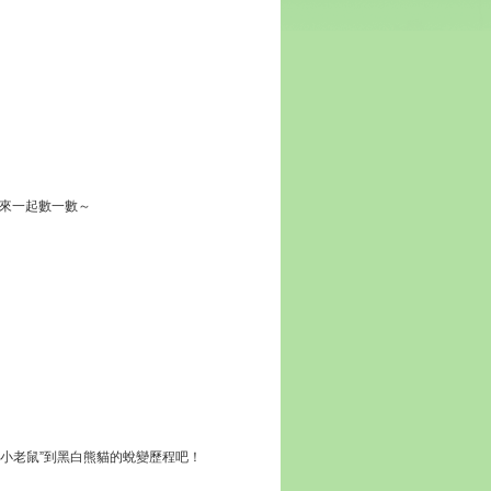
快來一起數一數～
小老鼠”到黑白熊貓的蛻變歷程吧！