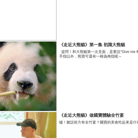
《走近大熊貓》第一集 初識大熊貓
提問！和大熊貓第一次見面，是要説“Give me five
手指以外，熊寶可還有一根偽拇指呢～
《走近大熊貓》做國寶體驗全竹宴
噓！聽説前方有全竹宴？國寶的美食吃起來是什