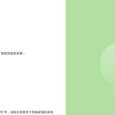
”參觀熊貓新家園～
筍”塔，就能全面眺望大熊貓家園的新面