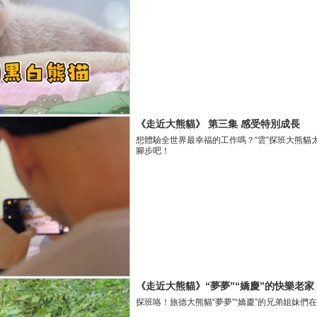
《走近大熊貓》 第三集 感受特別成長
想體驗全世界最幸福的工作嗎？“雲”探班大熊貓
腳步吧！
《走近大熊貓》“夢夢”“嬌慶”的快樂老家
探班咯！旅德大熊貓“夢夢”“嬌慶”的兄弟姐妹們