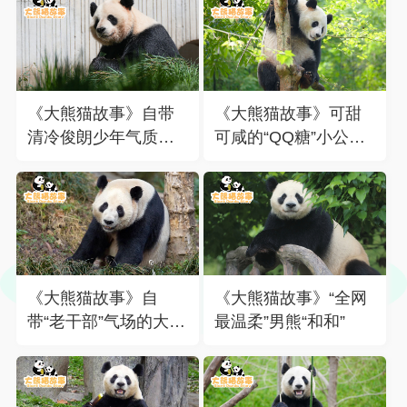
《大熊猫故事》自带
《大熊猫故事》可甜
清冷俊朗少年气质
可咸的“QQ糖”小公
的“星野”
主“优悠”
《大熊猫故事》自
《大熊猫故事》“全网
带“老干部”气场的大熊
最温柔”男熊“和和”
猫“牧野”