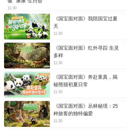
健”“康康”生日会
11:30
《国宝面对面》我陪国宝过夏
天
11:30
《国宝面对面》红外寻踪 生灵
多样
11:30
《国宝面对面》奔赴童真，揭
秘熊猫初夏日常
11:30
《国宝面对面》丛林秘境：25
种旅客的独特偏爱
11:30