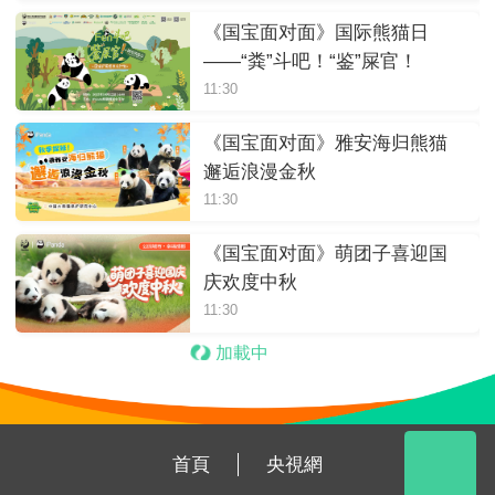
《国宝面对面》国际熊猫日
——“粪”斗吧！“鉴”屎官！
11:30
《国宝面对面》雅安海归熊猫
邂逅浪漫金秋
11:30
《国宝面对面》萌团子喜迎国
庆欢度中秋
11:30
加載中
首頁
央視網