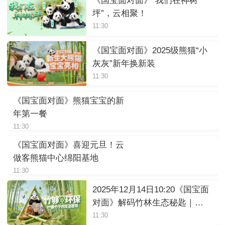
《国宝面对面》“我们在神树
坪”，云相聚！
11:30
《国宝面对面》2025级熊猫“小
灰灰”新年换新装
11:30
《国宝面对面》熊猫宝宝的新
年第一餐
11:30
《国宝面对面》喜迎元旦！云
做客熊猫中心绵阳基地
11:30
2025年12月14日10:20《国宝面
对面》解码竹林生态秘匙｜竹
够环保
11:30