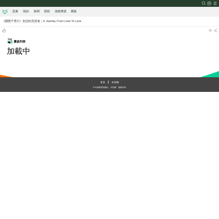
首頁
直播
視頻
新聞
壁紙
游戲
專題
圖集
《國寶千里行》友誼的見證者｜A Journey From Love To Love
播放列表
加載中
首頁
央視網
中央廣播電視總台
央視網
版權所有