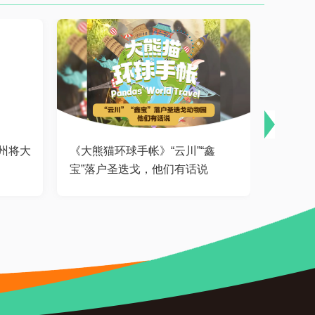
州将大
《大熊猫环球手帐》“云川”“鑫
《大熊
宝”落户圣迭戈，他们有话说
物园的