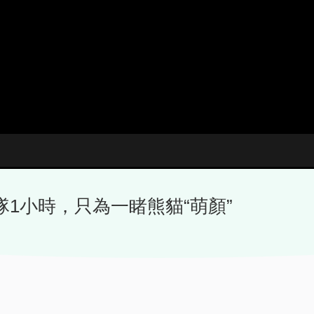
1小時，只為一睹熊貓“萌顏”