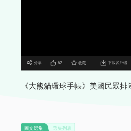
 分享
52
下載客戶端
收藏
《大熊貓環球手帳》美國民眾排隊
圖文選集
選集列表