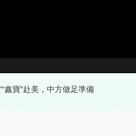
”“鑫寶”赴美，中方做足準備