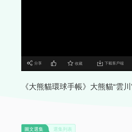
 分享
下載客戶端
收藏
《大熊貓環球手帳》大熊貓“雲川
圖文選集
選集列表