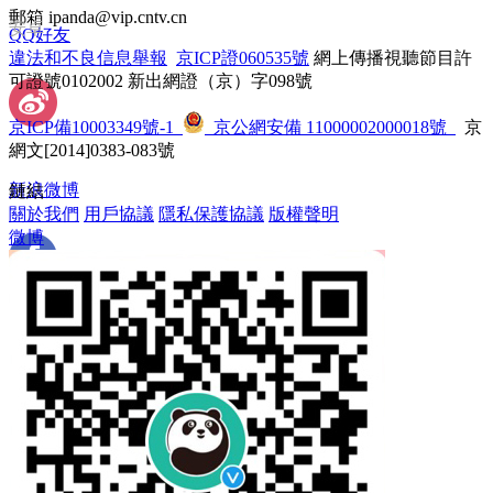
郵箱 ipanda@vip.cntv.cn
安卓
QQ好友
違法和不良信息舉報
 
京ICP證060535號
 網上傳播視聽節目許
可證號0102002 新出網證（京）字098號
京ICP備10003349號-1
 
 京公網安備 11000002000018號
 京
網文[2014]0383-083號
新浪微博
鏈結
關於我們
 
用戶協議
 
隱私保護協議
 
版權聲明
微博
 Facebook