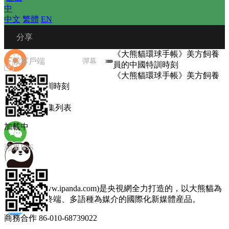
中
中文
 
繁體
 
EN
 分享
《大熊貓環球手帳》美方飼養
下載客戶端
彈幕
員的中國特訓時刻
《大熊貓環球手帳》美方飼養
員的中國特訓時刻
播放列表
微信朋友圈
圖文選集
 
選集列表
加載中
蘋果IOS
微信朋友
熊貓頻道(www.ipanda.com)是央視網全力打造的，以大熊貓為
主題，以多終端、多語種為媒介的國際化新媒體産品。
商務合作 86-010-68739022