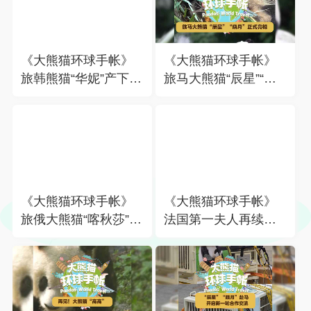
《大熊猫环球手帐》
《大熊猫环球手帐》
旅韩熊猫“华妮”产下一
旅马大熊猫“辰星”“晓
只雌性幼崽
月”正式亮相
《大熊猫环球手帐》
《大熊猫环球手帐》
旅俄大熊猫“喀秋莎”体
法国第一夫人再续熊
重超80公斤
猫缘