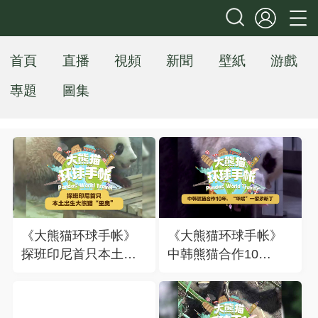
首頁
直播
視頻
新聞
壁紙
游戲
專題
圖集
《大熊猫环球手帐》
《大熊猫环球手帐》
探班印尼首只本土出
中韩熊猫合作10
生大熊猫“里奥”
年，“华妮”一家添新丁