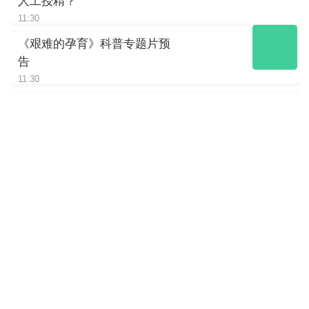
人工授精？
11:30
《艰难的孕育》科普专题片预
告
11:30
《艰难的孕育》科普专题片｜
大熊猫“电刺激”采精的真相
11:30
《艰难的孕育》大熊猫“电刺
激”仪户外实验
11:30
《熊猫大讲堂》当大熊猫成了
生态圈的“评级单位”
11:30
《熊猫大讲堂》no喂！爱它就