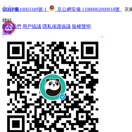
安卓
QQ好友
京ICP備10003349號-1
 
 京公網安備 11000002000018號
 京網
鏈結
關於我們
 
用戶協議
 
隱私保護協議
 
版權聲明
微博
新浪微博
 Facebook