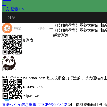
中
中文
 
繁體
 
EN
 分享
《艱難的孕育》圈養大熊貓“相
下載客戶端
彈幕
《艱難的孕育》圈養大熊貓“相
播放列表
圖文選集
 
選集列表
微信朋友圈
加載中
蘋果IOS
熊貓頻道(www.ipanda.com)是央視網全力打造的，以大
微信朋友
商務合作 86-010-68739022
郵箱 ipanda@vip.cntv.cn
違法和不良信息舉報
 
京ICP證060535號
 網上傳播視聽節目許可證