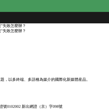
親”失敗怎麼辦？
親”失敗怎麼辦？
熊貓為主題，以多終端、多語種為媒介的國際化新媒體産品。
號0102002 新出網證（京）字098號