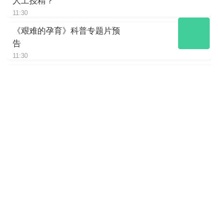
人工授精？
11:30
《艰难的孕育》科普专题片预
告
11:30
《艰难的孕育》科普专题片｜
大熊猫“电刺激”采精的真相
11:30
《艰难的孕育》大熊猫“电刺
激”仪户外实验
11:30
《熊猫大讲堂》当大熊猫成了
生态圈的“评级单位”
11:30
《熊猫大讲堂》no喂！爱它就