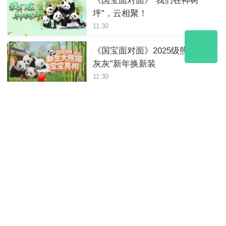
《国宝面对面》“我们在神树
坪”，云相聚！
11:30
《国宝面对面》2025级熊猫“小
灰灰”新年换新装
11:30
《国宝面对面》熊猫宝宝的新
年第一餐
11:30
《国宝面对面》喜迎元旦！云
做客熊猫中心绵阳基地
11:30
2025年12月14日10:20《国宝面
对面》解码竹林生态秘匙｜竹
够环保
11:30