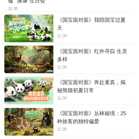
健”“康康”生日会
11:30
《国宝面对面》我陪国宝过夏
天
11:30
《国宝面对面》红外寻踪 生灵
多样
11:30
《国宝面对面》奔赴童真，揭
秘熊猫初夏日常
11:30
《国宝面对面》丛林秘境：25
种旅客的独特偏爱
11:30