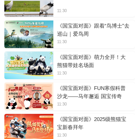
11:30
《国宝面对面》跟着“鸟博士”去
巡山｜爱鸟周
11:30
《国宝面对面》萌力全开！大
熊猫带娃名场面
11:30
《国宝面对面》FUN寒假科普
沙龙——马年邂逅 国宝传奇
11:30
《国宝面对面》2025级熊猫宝
宝新春拜年
11:30