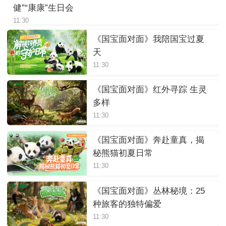
健”“康康”生日会
11:30
《国宝面对面》我陪国宝过夏
天
11:30
《国宝面对面》红外寻踪 生灵
多样
11:30
《国宝面对面》奔赴童真，揭
秘熊猫初夏日常
11:30
《国宝面对面》丛林秘境：25
种旅客的独特偏爱
11:30