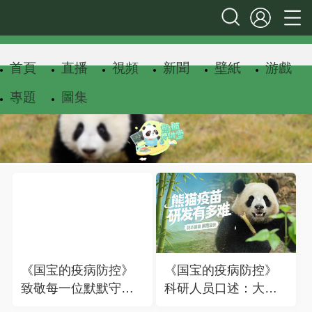
首頁
直播
視頻
新聞
壁紙
游戲
專題
圖集
《国宝的疫病防控》
《国宝的疫病防控》
致敬每一位默默守护
科研人员口述：大熊
大熊猫的科研人
猫疫苗研发有三难