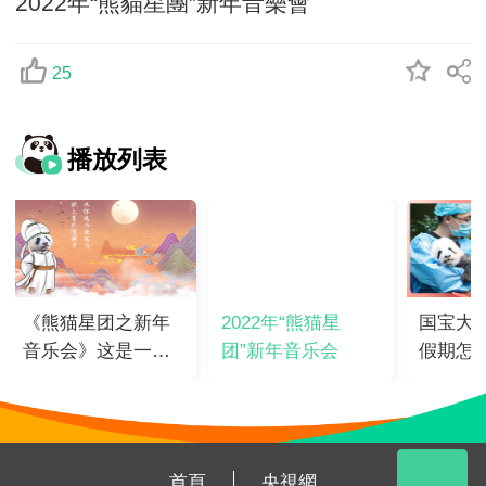
2022年“熊貓星團”新年音樂會
25
播放列表
《熊猫星团之新年
2022年“熊猫星
国宝大
音乐会》这是一场
团”新年音乐会
假期怎
航天与大熊猫的奇
妙相遇！
首頁
央視網