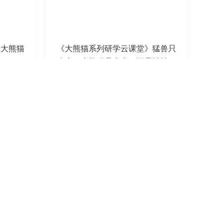
》大熊猫
《大熊猫系列研学云课堂》猛兽只
吃素？大熊猫是真专一还是悄悄花
心？
2021-04-06