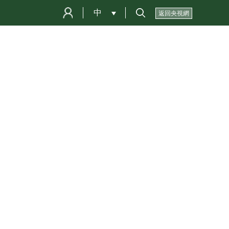
中
 
返回央視網