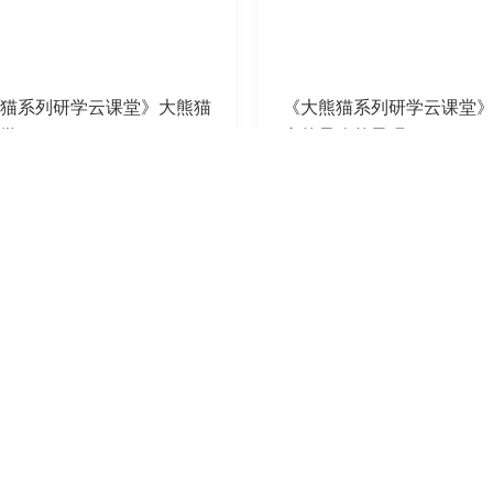
猫系列研学云课堂》大熊猫
《大熊猫系列研学云课堂
学
真的只吃竹子吗？
04-20
2021-04-07
加載中