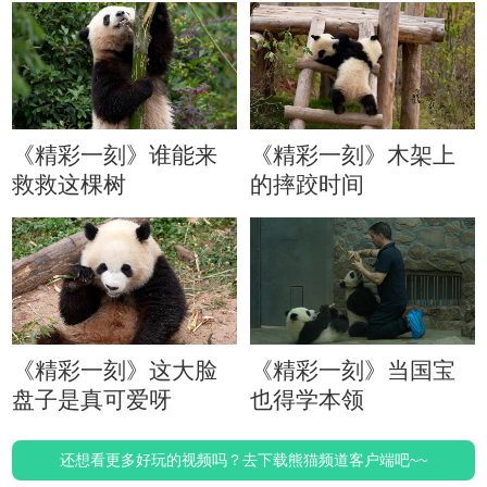
《精彩一刻》谁能来
《精彩一刻》木架上
救救这棵树
的摔跤时间
《精彩一刻》这大脸
《精彩一刻》当国宝
盘子是真可爱呀
也得学本领
还想看更多好玩的视频吗？去下载熊猫频道客户端吧~~