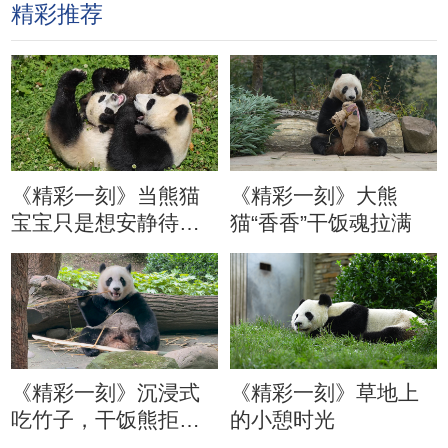
精彩推荐
《精彩一刻》当熊猫
《精彩一刻》大熊
宝宝只是想安静待会
猫“香香”干饭魂拉满
儿
《精彩一刻》沉浸式
《精彩一刻》草地上
吃竹子，干饭熊拒绝
的小憩时光
分心