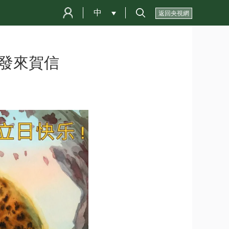
中
 
返回央視網
發來賀信