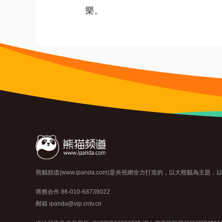
樂。
熊貓頻道(www.ipanda.com)是央視網全力打造的，以大熊貓為
商務合作 86-010-68739022
郵箱 ipanda@vip.cntv.cn