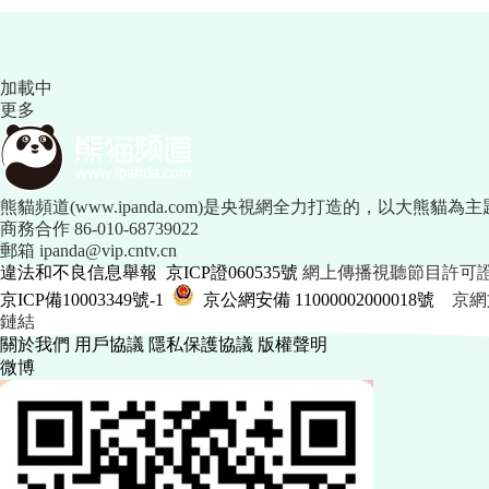
加載中
更多
熊貓頻道(www.ipanda.com)是央視網全力打造的，以大
商務合作 86-010-68739022
郵箱 ipanda@vip.cntv.cn
違法和不良信息舉報
 
京ICP證060535號
 網上傳播視聽節目許可證號
京ICP備10003349號-1
 
 京公網安備 11000002000018號
 京網文
鏈結
關於我們
 
用戶協議
 
隱私保護協議
 
版權聲明
微博