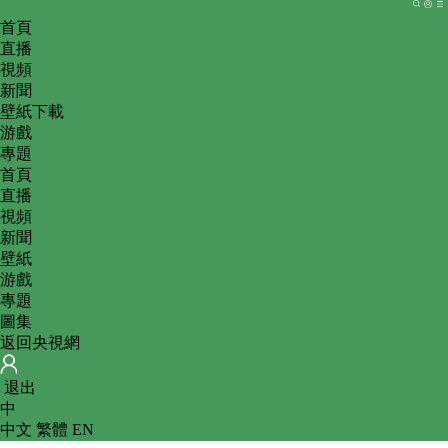
首頁
直播
視頻
新聞
壁紙下載
游戲
專題
首頁
直播
視頻
新聞
壁紙
游戲
專題
圖集
返回央視網
 
退出
中
中文
 
繁體
 
EN