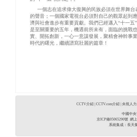
一個志在追求偉大復興的民族必須在世界舞台
的聲音；一個國家電視台必須對自己的觀眾起到
濟與社會進步有重要貢獻。我們已經邁入“十一五
是至關重要的五年，機遇前所未有，面臨的挑戰
實、開拓創新，一心一意謀發展，聚精會神幹事
時代的曙光，繼續譜寫壯麗的篇章！
CCTV介紹
|
CCTV.com介紹
|
央視人力
中國中央
京ICP備05065290號
網上
系統集成：
長天