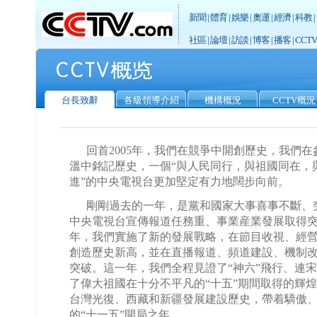
新聞
|
體育
|
娛樂
|
奧運
|
經濟
|
科教
|
社區
|
論壇
|
訪談
|
博客
|
播客
|
CCT
台長致辭
各級領導介紹
機構概況
CCTV概況
回首2005年，我們在競爭中開創歷史，我們
溫中銘記歷史，一個“與人民同行，與祖國同在，
進”的中央電視台更加堅定有力地闊步向前。
剛剛過去的一年，是黨和國家大事喜事不斷、
中央電視台宣傳報道任務重、事業産業發展取得
年，我們實施了新的發展戰略，在節目收視、經
創造歷史新高，並在直播報道、頻道建設、機制
突破。這一年，我們全程見證了“神六”飛行、連
了偉大祖國在十分不平凡的“十五”期間取得的輝
台灣光復、西藏和新疆發展建設歷史，帶着驕傲
的“十一五”開局之年。