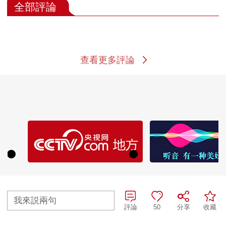
熱播榜
TOP 1
TOP 2
我來説兩句
評論
50
分享
收藏