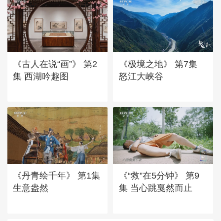
《古人在说“画”》 第2
《极境之地》 第7集
集 西湖吟趣图
怒江大峡谷
《丹青绘千年》 第1集
《“救”在5分钟》 第9
生意盎然
集 当心跳戛然而止