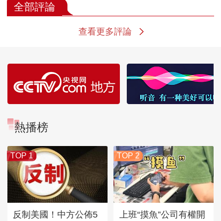
全部評論
查看更多評論
熱播榜
TOP 1
TOP 2
反制美國！中方公佈5
上班“摸魚”公司有權開