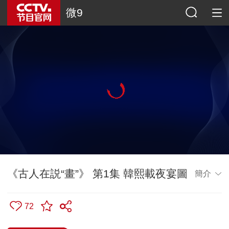
微9
《古人在説“畫”》 第1集 韓熙載夜宴圖
簡介
72