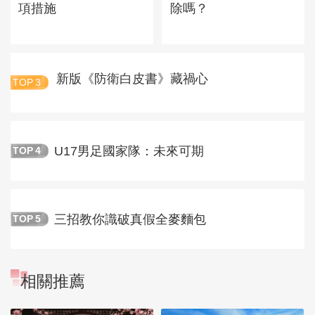
項措施
除嗎？
新版《防衛白皮書》藏禍心
TOP
3
U17男足國家隊：未來可期
TOP
4
三招教你識破真假全麥麵包
TOP
5
相關推薦