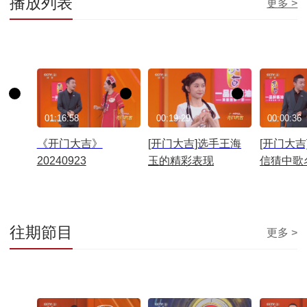
播放列表
更多 >
01:16:58
00:19:29
00:00:36
《开门大吉》
[开门大吉]选手王海
[开门大吉
20240923
玉的精彩表现
信猜中歌
往期節目
更多 >