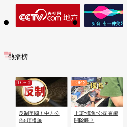
熱播榜
TOP 1
TOP 2
反制美國！中方公
上班“摸魚”公司有權
佈5項措施
開除嗎？