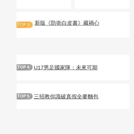
新版《防衛白皮書》藏禍心
TOP
3
U17男足國家隊：未來可期
TOP
4
三招教你識破真假全麥麵包
TOP
5