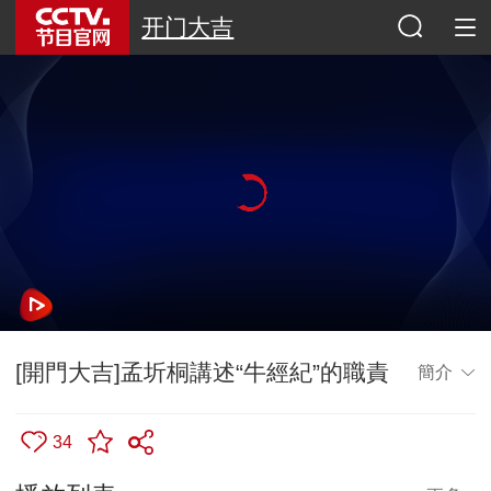
开门大吉
[開門大吉]孟圻桐講述“牛經紀”的職責
簡介
34