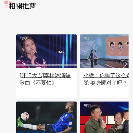
相關推薦
[开门大吉]李梓沐演唱
小撒：你睡了这么多
歌曲《不要怕》
觉 姿势睡对了吗？