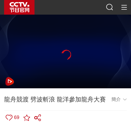
龍舟競渡 劈波斬浪 龍洋參加龍舟大賽
簡介
69