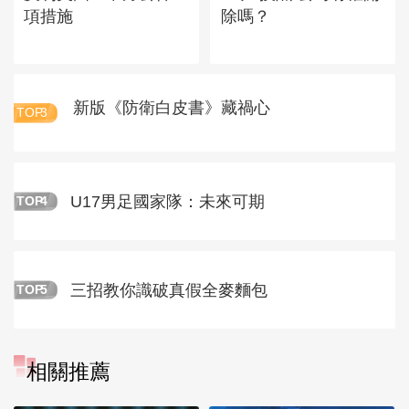
項措施
除嗎？
新版《防衛白皮書》藏禍心
TOP
3
U17男足國家隊：未來可期
TOP
4
三招教你識破真假全麥麵包
TOP
5
相關推薦