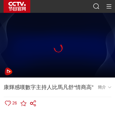
康輝感嘆數字主持人比馬凡舒“情商高”
簡介
26