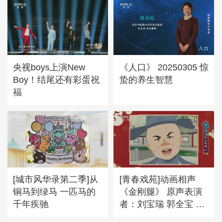
央视boys上演New
《人口》 20250305 惊
Boy！结尾还有彩蛋祝
蛰的养生智慧
福
[城市风华录第二季]从
[青春戏苑]动画相声
铜马到绿马 一匹马的
《金刚腿》 原声表演
千年疾驰
者：刘宝瑞 郭全宝 马
季