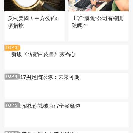
反制美國！中方公佈5
上班“摸魚”公司有權開
項措施
除嗎？
TOP
3
新版《防衛白皮書》藏禍心
U17男足國家隊：未來可期
TOP
4
三招教你識破真假全麥麵包
TOP
5