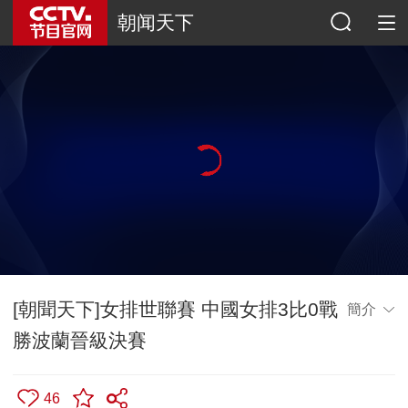
朝闻天下
[朝聞天下]女排世聯賽 中國女排3比0戰
簡介
勝波蘭晉級決賽
46