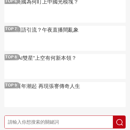
美國為何盯上中國光模塊？
TOP
6
暗語引流？午夜直播間亂象
TOP
7
“AI雙星”上空有何新本領？
TOP
8
百年潮起 再現張謇傳奇人生
TOP
9