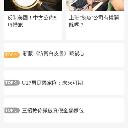
反制美國！中方公佈5
上班“摸魚”公司有權開
項措施
除嗎？
新版《防衛白皮書》藏禍心
TOP
3
U17男足國家隊：未來可期
TOP
4
三招教你識破真假全麥麵包
TOP
5