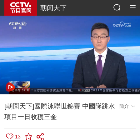
朝闻天下
[朝聞天下]國際泳聯世錦賽 中國隊跳水
簡介
項目一日收穫三金
13