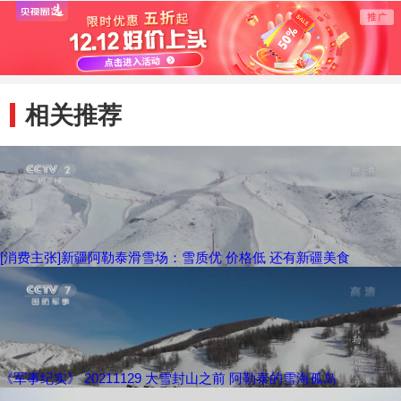
辆爆胎发生侧翻
消防人员紧急救援
案告破
相关推荐
[消费主张]新疆阿勒泰滑雪场：雪质优 价格低 还有新疆美食
《军事纪实》 20211129 大雪封山之前 阿勒泰的雪海孤岛