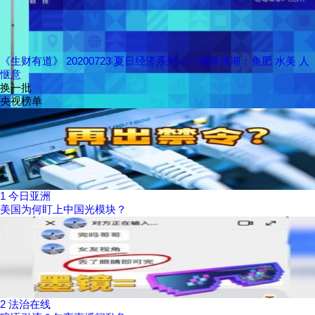
《生财有道》 20200723 夏日经济系列——新疆博湖：鱼肥 水美 人
惬意
换一批
央视榜单
1
今日亚洲
美国为何盯上中国光模块？
2
法治在线