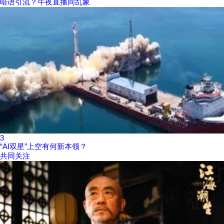
暗语引流？午夜直播间乱象
3
“AI双星”上空有何新本领？
共同关注