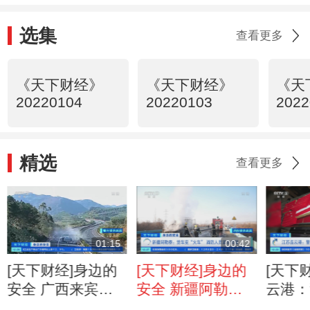
选集
查看更多
《天下财经》
《天下财经》
《天
20220104
20220103
2022
精选
查看更多
01:15
00:42
[天下财经]身边的
[天下财经]身边的
[天下
安全 广西来宾：
安全 新疆阿勒
云港：
客车拉货超重 车
泰：货车变“火车”
击 百