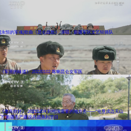
[永恒的军魂]歌曲《昆仑战歌》 演唱：新疆军区文艺轻骑队
《军营的味道》 20220102 喀喇昆仑女军医
《老兵你好》 20211204 到祖国需要的地方去——“屯垦戍边天山
下”新疆生产建设兵团系列节目