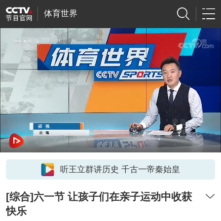
体育世界
听王立群讲历史 千古一帝秦始皇
[综合]六一节 让孩子们在亲子运动中收获
快乐