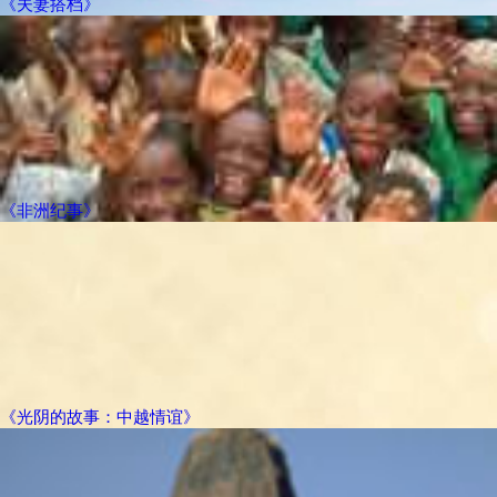
《夫妻搭档》
《非洲纪事》
《光阴的故事：中越情谊》