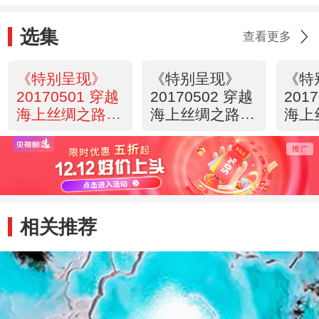
选集
查看更多
《特别呈现》
《特别呈现》
《特
20170501 穿越
20170502 穿越
201
海上丝绸之路
海上丝绸之路
海上
第一集 寻路
第二集 家承
第三
相关推荐