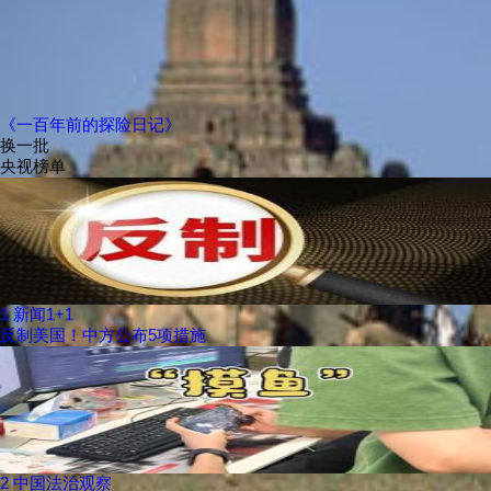
《一百年前的探险日记》
换一批
央视榜单
1
新闻1+1
反制美国！中方公布5项措施
2
中国法治观察