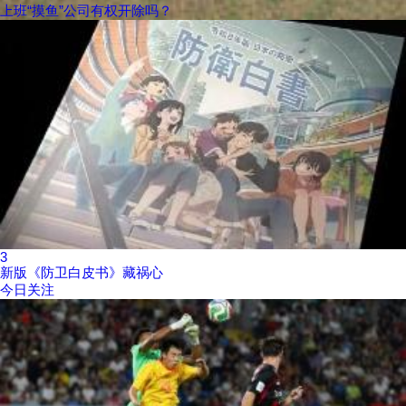
上班“摸鱼”公司有权开除吗？
3
新版《防卫白皮书》藏祸心
今日关注