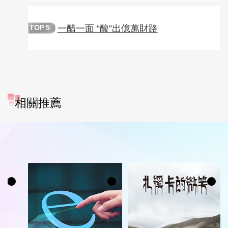
一醋一面 “酸”出億萬財路
TOP
5
相關推薦