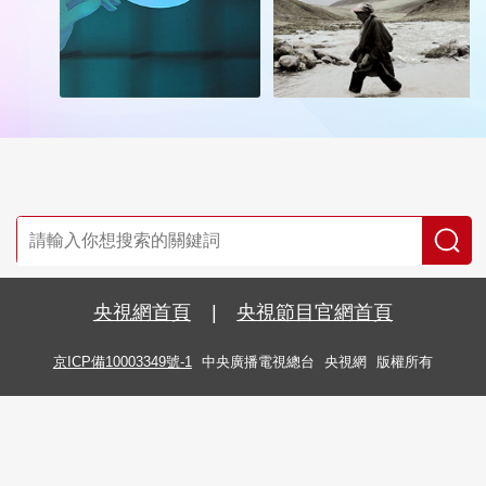
央視網首頁
|
央視節目官網首頁
京ICP備10003349號-1
中央廣播電視總台
央視網
版權所有