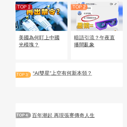
TOP 1
TOP 2
美國為何盯上中國
暗語引流？午夜直
光模塊？
播間亂象
“AI雙星”上空有何新本領？
TOP
3
百年潮起 再現張謇傳奇人生
TOP
4