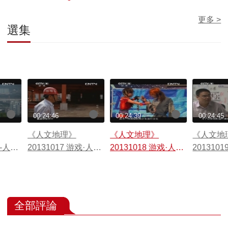
更多 >
選集
00:24:46
00:24:39
00:24:45
《人文地理》
《人文地理》
《人文地
戏-人生
20131017 游戏·人生
20131018 游戏·人生
201310
手
第一集 游戏力量
第二集 赛场逐梦
第三集 
全部評論