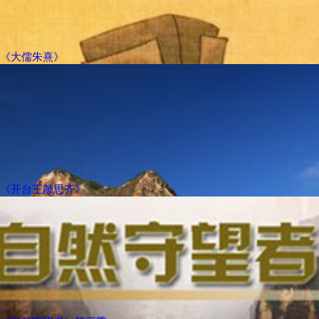
《大儒朱熹》
《开台王颜思齐》