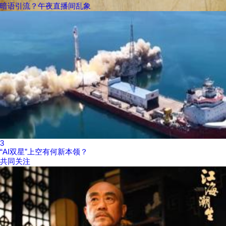
暗语引流？午夜直播间乱象
3
“AI双星”上空有何新本领？
共同关注