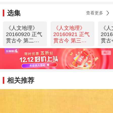
选集
查看更多
《人文地理》
《人文地理》
《人
20160920 正气
20160921 正气
201
贯古今 第二集
贯古今 第三集
贯古
仁德治国——商
国相翘楚——子
傲骨
汤
产
禹锡
相关推荐