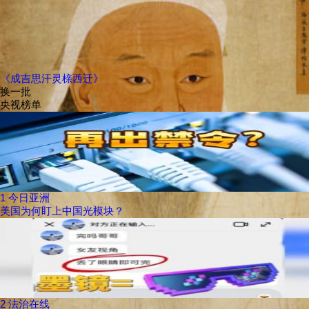
《成吉思汗灵榇西迁》
换一批
央视榜单
1
今日亚洲
美国为何盯上中国光模块？
2
法治在线