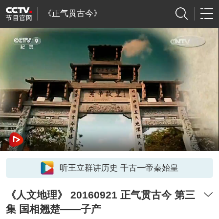
《正气贯古今》
听王立群讲历史 千古一帝秦始皇
《人文地理》 20160921 正气贯古今 第三
集 国相翘楚——子产