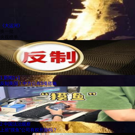
《大运河》
换一批
央视榜单
1
新闻1+1
反制美国！中方公布5项措施
2
中国法治观察
上班“摸鱼”公司有权开除吗？