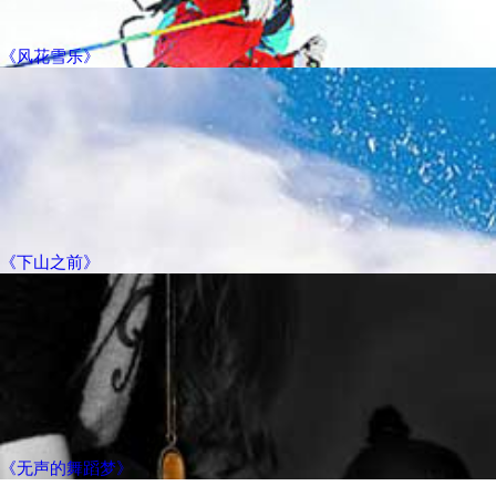
《风花雪乐》
《下山之前》
《无声的舞蹈梦》