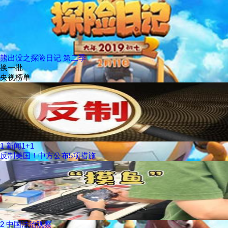
熊出没之探险日记 第二季
换一批
央视榜单
1
新闻1+1
反制美国！中方公布5项措施
2
中国法治观察