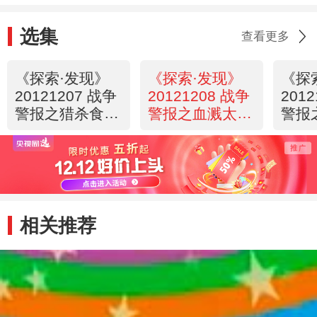
选集
查看更多
《探索·发现》
《探索·发现》
《探
20121207 战争
20121208 战争
201
警报之猎杀食人
警报之血溅太平
警报
魔
洋
相关推荐