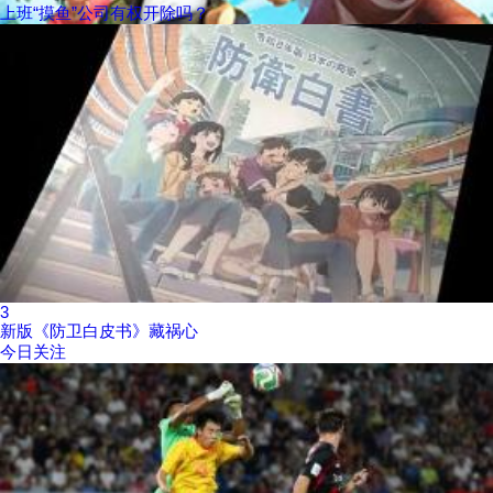
上班“摸鱼”公司有权开除吗？
3
新版《防卫白皮书》藏祸心
今日关注