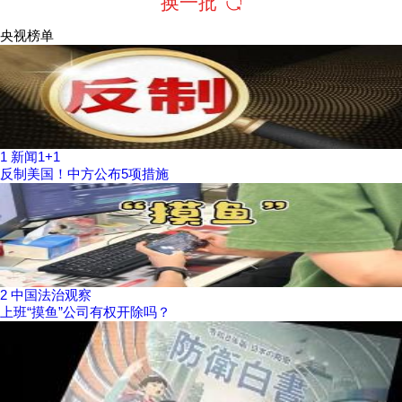
换一批
央视榜单
1
新闻1+1
反制美国！中方公布5项措施
2
中国法治观察
上班“摸鱼”公司有权开除吗？