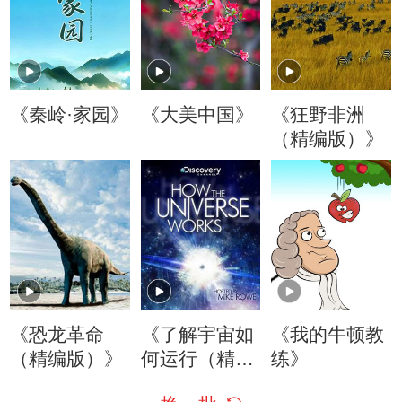
《秦岭·家园》
《大美中国》
《狂野非洲
（精编版）》
《恐龙革命
《了解宇宙如
《我的牛顿教
（精编版）》
何运行（精编
练》
版）》