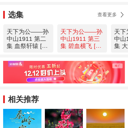
选集
查看更多
天下为公——孙
天下为公——孙
天下
中山1911 第二
中山1911 第三
中山1
集 血祭轩辕 [人
集 碧血横飞 [人
集 大
文地理]
文地理]
文地
相关推荐