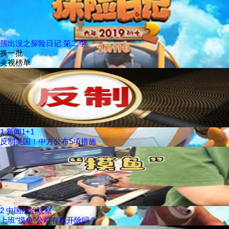
熊出没之探险日记 第二季
换一批
央视榜单
1
新闻1+1
反制美国！中方公布5项措施
2
中国法治观察
上班“摸鱼”公司有权开除吗？