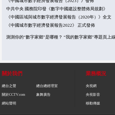
《中國城市數字經濟發展報告（2023）》發佈
中共中央 國務院印發《數字中國建設整體佈局規劃》
《中國區域與城市數字經濟發展報告（2020年）》全文
《中國城市數字經濟發展報告2022》 正式發佈
測測你的“數字家鄉”是哪種？ “我的數字家鄉”專題頁上
關於我們
業務概況
總台之聲
總台總經理室
央視網
關於CCTV.com
象舞廣告
央視影音
網站聲明
移動傳媒