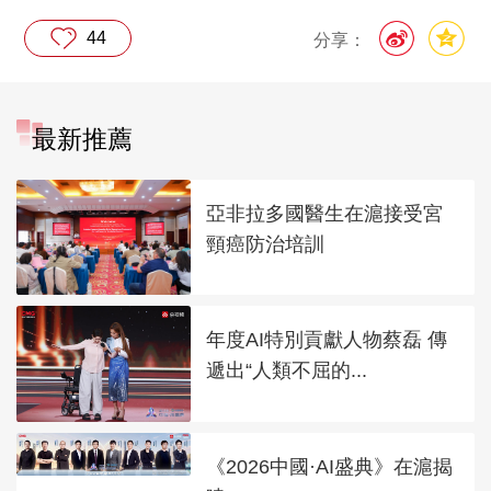
44
分享：
最新推薦
亞非拉多國醫生在滬接受宮
頸癌防治培訓
年度AI特別貢獻人物蔡磊 傳
遞出“人類不屈的...
《2026中國·AI盛典》在滬揭