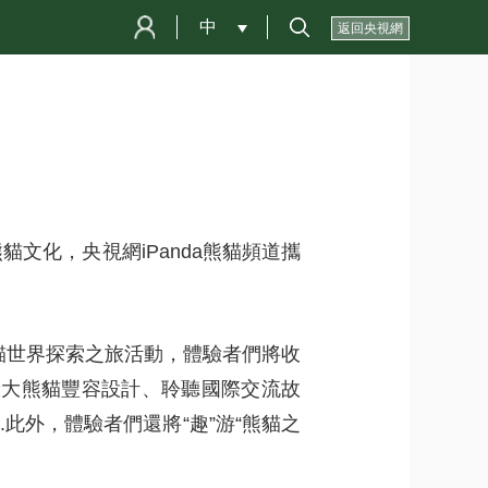
中
 
返回央視網
化，央視網iPanda熊貓頻道攜
貓世界探索之旅活動，體驗者們將收
驗大熊貓豐容設計、聆聽國際交流故
.此外，體驗者們還將“趣”游“熊貓之