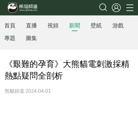
首頁
直播
視頻
新聞
壁紙
游戲
專題
圖集
《艱難的孕育》大熊貓電刺激採精
熱點疑問全剖析
熊貓頻道 2024-04-01