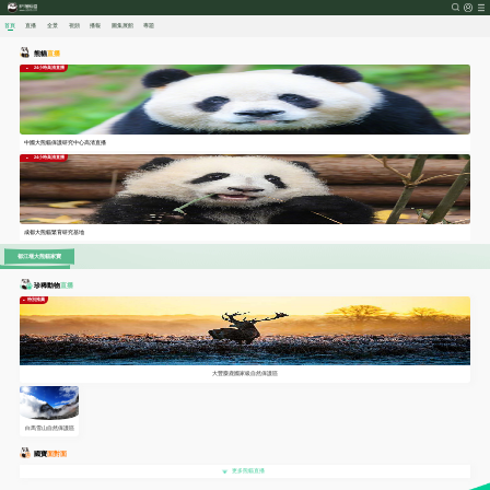
首頁
直播
全景
視頻
播報
圖集
展館
專題
熊貓
直播
24小時高清直播
中國大熊貓保護研究中心高清直播
24小時高清直播
成都大熊貓繁育研究基地
都江堰大熊貓家寶
都江堰華盟盟、金嘟嘟
珍稀動物
直播
成都幼年園B
特別推薦
成都幼年園A
成都一號別墅B
成都一號別墅A
都江堰喜豆、巢天驕、豆伴
都江堰大熊貓妃妃
大豐麋鹿國家級自然保護區
都江堰大熊貓祿祿
成都幼兒園B
成都母子園B
白馬雪山自然保護區
成都母子園A
國寶
面對面
成都幼兒園A
紳賓、深深、漫漫
更多熊貓直播