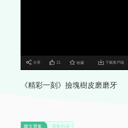
 分享
21
下載客戶端
收藏
《精彩一刻》撿塊樹皮磨磨牙
圖文選集
選集列表