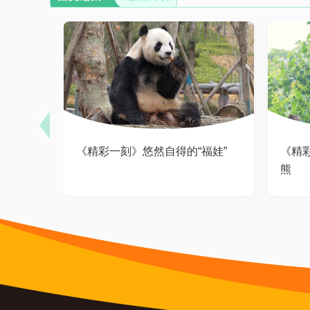
《精彩一刻》悠然自得的“福娃”
《精
熊