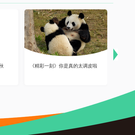
秋
《精彩一刻》你是真的太调皮啦
《精彩