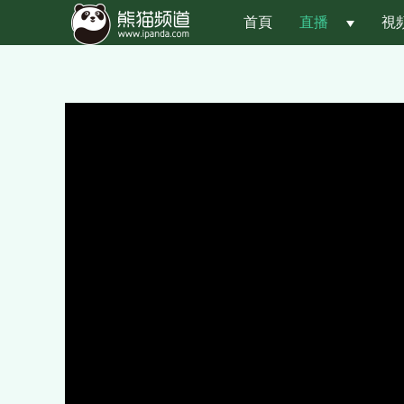
首頁
直播
 
視