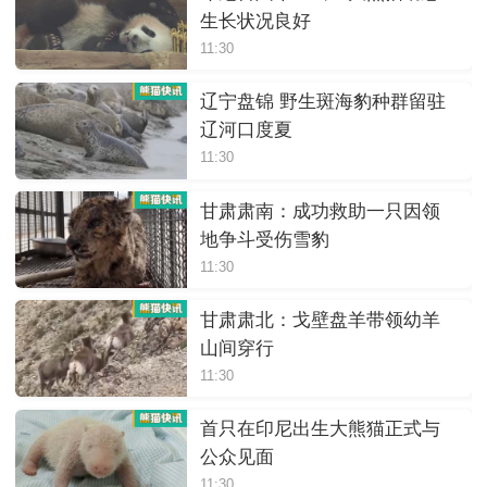
生长状况良好
11:30
辽宁盘锦 野生斑海豹种群留驻
辽河口度夏
11:30
甘肃肃南：成功救助一只因领
地争斗受伤雪豹
11:30
甘肃肃北：戈壁盘羊带领幼羊
山间穿行
11:30
首只在印尼出生大熊猫正式与
公众见面
11:30