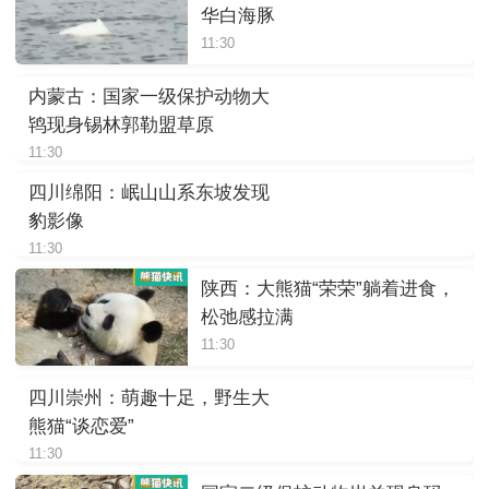
华白海豚
11:30
内蒙古：国家一级保护动物大
鸨现身锡林郭勒盟草原
11:30
四川绵阳：岷山山系东坡发现
豹影像
11:30
陕西：大熊猫“荣荣”躺着进食，
松弛感拉满
11:30
四川崇州：萌趣十足，野生大
熊猫“谈恋爱”
11:30