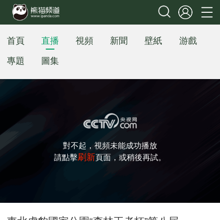
首頁
直播
視頻
新聞
壁紙
游戲
專題
圖集
對不起，視頻未能成功播放
刷新
請點擊
頁面，或稍後再試。