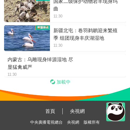
国家二级保护动物岩羊现身玛
曲
11:30
新疆北屯：卷羽鹈鹕迎来繁殖
季 组团现身丰庆湖湿地
11:30
内蒙古：乌雕现身绰源湿地 尽
显猛禽威严
11:30
加載中
首頁
央視網
中央廣播電視總台
央視網
版權所有