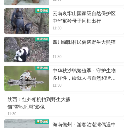
云南哀牢山国家级自然保护区
中华鬣羚母子同框出行
11:30
四川绵阳村民偶遇野生大熊猫
11:30
中华秋沙鸭繁殖季：守护生物
多样性，绘就人与自然和谐画
卷
11:30
陕西：红外相机拍到野生大熊
猫“雪地叼崽”影像
11:30
海南儋州：游客泊潮湾偶遇中