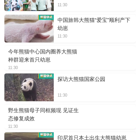
11:30
中国旅韩大熊猫“爱宝”顺利产下
幼崽
11:30
今年熊猫中心国内圈养大熊猫
种群迎来首只幼崽
11:30
探访大熊猫国家公园
11:30
野生熊猫母子同框频现 见证生
态修复成效
11:30
印尼首只本土出生大熊猫幼崽