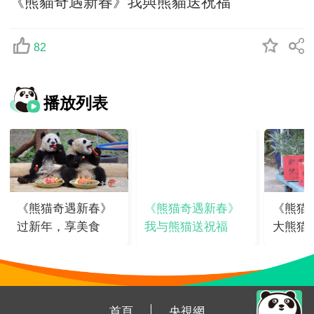
《熊貓奇遇新春》我與熊貓送祝福
82
播放列表
《熊猫奇遇新春》
《熊猫奇遇新春》
《熊猫
过新年，享美食
我与熊猫送祝福
大熊猫
容
首頁
央視網