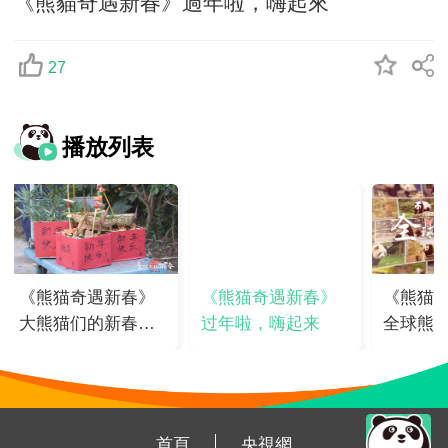
《熊貓奇遇新春》過年啦，嗨起來
27
播放列表
《熊猫奇遇新春》
《熊猫奇遇新春》
《熊猫
大熊猫们的新春丰
过年啦，嗨起来
全球熊
容
首頁
央視網