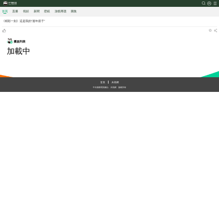
首頁
直播
視頻
新聞
壁紙
游戲
專題
圖集
《精彩一刻》這是我的“過年搭子”
播放列表
加載中
首頁
央視網
中央廣播電視總台
央視網
版權所有